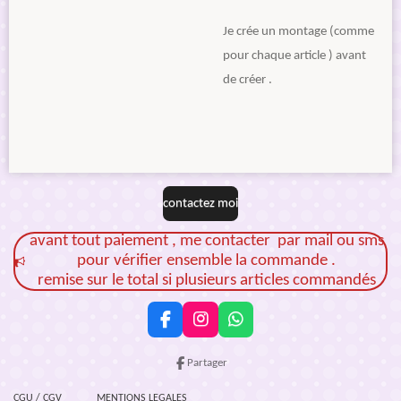
Je crée un montage (comme
pour chaque article ) avant
de créer .
contactez moi
avant tout paiement , me contacter par mail ou sms
pour vérifier ensemble la commande .
remise sur le total si plusieurs articles commandés
F
I
W
a
n
h
c
s
a
Partager
e
t
t
b
a
s
CGU / CGV
MENTIONS LEGALES