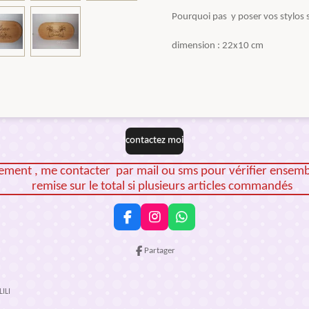
Pourquoi pas y poser vos stylos s
dimension : 22x10 cm
contactez moi
iement , me contacter par mail ou sms pour vérifier ensem
remise sur le total si plusieurs articles commandés
F
I
W
a
n
h
c
s
a
Partager
e
t
t
b
a
s
o
g
A
ILI
o
r
p
k
a
p