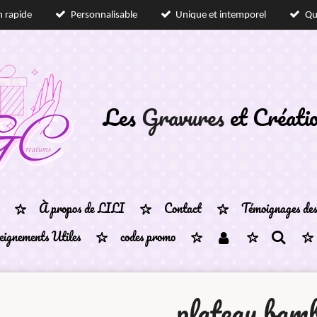
n rapide
Personnalisable
Unique et intemporel
Qu
Les
Gravures
et Créati
À propos de LILI
Contact
Témoignages des 
eignements Utiles
codes promo
plateau bam