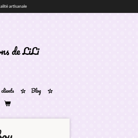
alité artisanale
ons de
LiLi
clients
Blog
bou