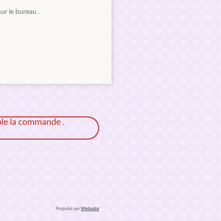
ur le bureau .
ble la commande .
Propulsé par
Webador