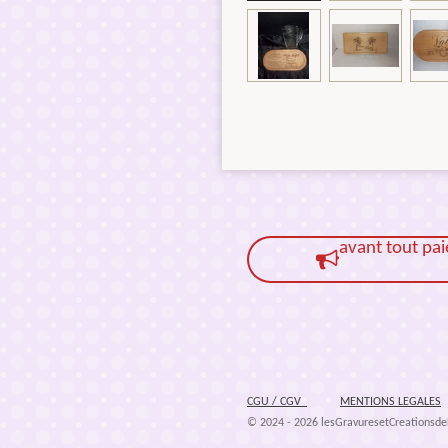
avant tout pa
CGU / CGV
MENTIONS LEGALES
© 2024 - 2026 lesGravuresetCreationsdeL