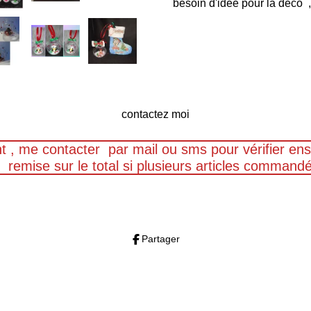
besoin d'idee pour la deco , 
contactez moi
t , me contacter par mail ou sms pour vérifier e
remise sur le total si plusieurs articles command
F
I
W
a
n
h
c
s
a
Partager
e
t
t
b
a
s
o
g
A
o
r
p
k
a
p