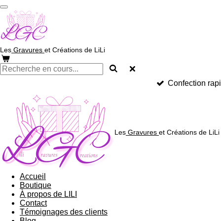
Passer
au
contenu
principal
Les
Gravures
et Créations de
LiLi
Confection rap
Les
Gravures
et Créations de
LiLi
Accueil
Boutique
À propos de LILI
Contact
Témoignages des clients
Blog