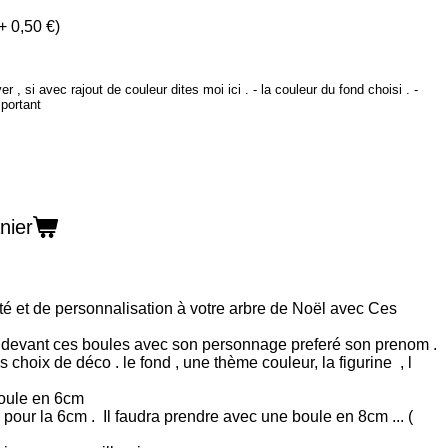
er , si avec rajout de couleur dites moi ici . - la couleur du fond choisi . -
mportant
nier
ité et de personnalisation à votre arbre de Noël avec Ces
é devant ces boules avec son personnage preferé son prenom .
 choix de déco . le fond , une thème couleur, la figurine , l
boule en 6cm
e pour la 6cm . Il faudra prendre avec une boule en 8cm ... (