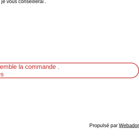
je vous conseillerai .
nsemble la commande .
és
Propulsé par
Webador