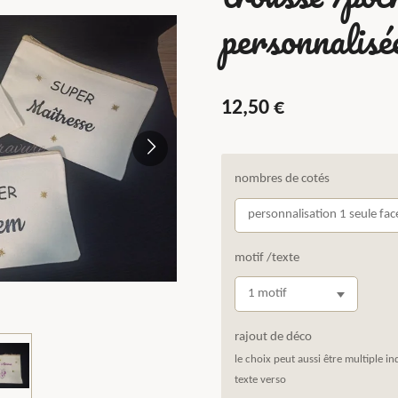
personnalisé
12,50 €
nombres de cotés
motif /texte
rajout de déco
le choix peut aussi être multiple in
texte verso