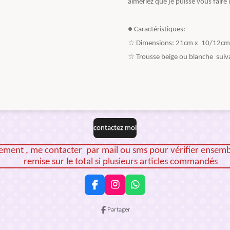
aimeriez que je puisse vous fai
● Caractéristiques:
☆ Dimensions: 21cm x 10/12cm
☆ Trousse beige ou blanche suiva
contactez moi
iement , me contacter par mail ou sms pour vérifier ensem
remise sur le total si plusieurs articles commandés
F
I
W
a
n
h
c
s
a
Partager
e
t
t
b
a
s