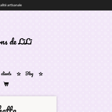
alité artisanale
ons de
LiLi
clients
Blog
hette