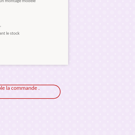
re un montage modele
,
nt le stock
ble la commande .