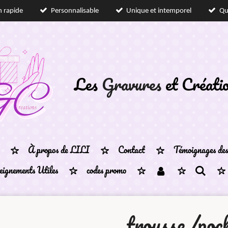
n rapide
Personnalisable
Unique et intemporel
Qu
Les
Gravures
et Créati
À propos de LILI
Contact
Témoignages des 
eignements Utiles
codes promo
trousse /poc